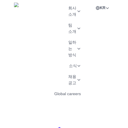
KR
회사
소개
팀
소개
일하
는
방식
소식
채용
공고
Global careers