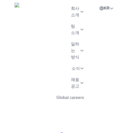
KR
회사
소개
팀
소개
일하
는
방식
소식
채용
공고
Global careers