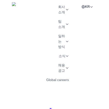
KR
회사
소개
팀
소개
일하
는
방식
소식
채용
공고
Global careers