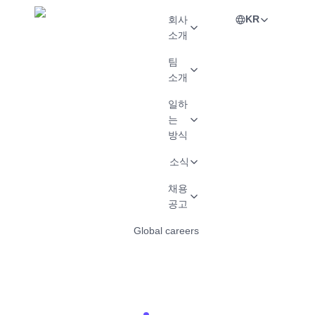
KR
회사
소개
팀
소개
일하
는
방식
소식
채용
공고
Global careers